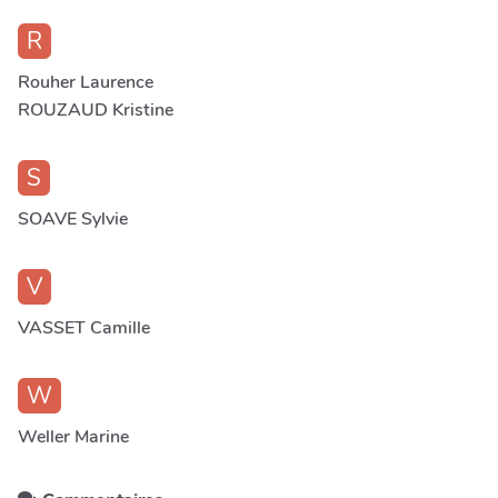
R
Rouher Laurence
ROUZAUD Kristine
S
SOAVE Sylvie
V
VASSET Camille
W
Weller Marine