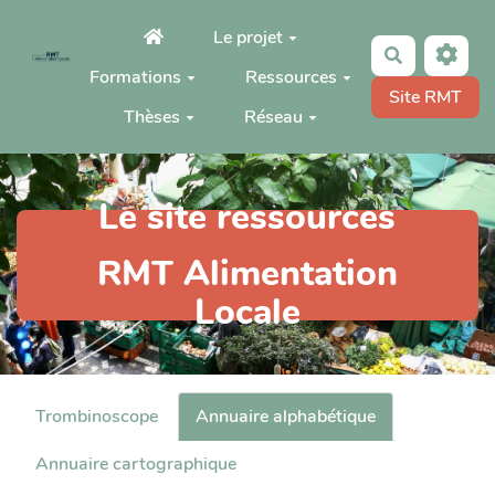
Aller au contenu principal
Le projet
Rechercher
Formations
Ressources
Site RMT
Thèses
Réseau
Le site ressources
RMT Alimentation
Locale
Trombinoscope
Annuaire alphabétique
Annuaire cartographique