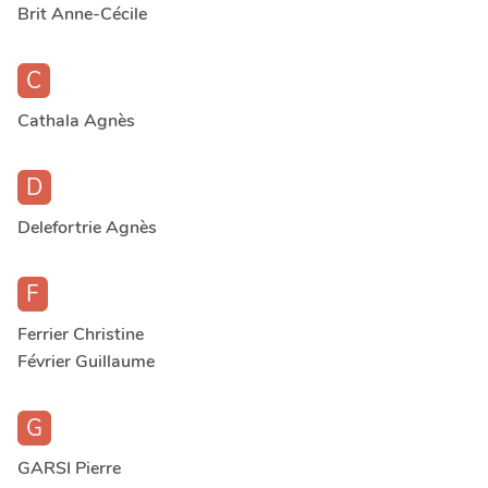
Brit Anne-Cécile
C
Cathala Agnès
D
Delefortrie Agnès
F
Ferrier Christine
Février Guillaume
G
GARSI Pierre