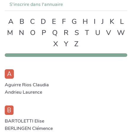
S'inscrire dans l'annuaire
A
B
C
D
E
F
G
H
I
J
K
L
M
N
O
P
Q
R
S
T
U
V
W
X
Y
Z
A
Aguirre Rios Claudia
Andrieu Laurence
B
BARTOLETTI Elise
BERLINGEN Clémence