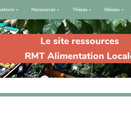
ations
Ressources
Thèses
Réseau
Le site ressources
RMT Alimentation Local