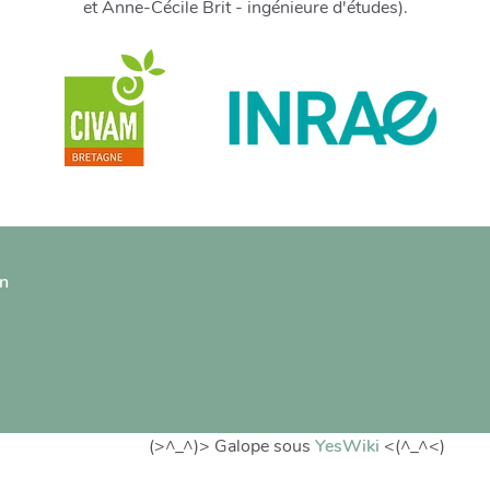
et Anne-Cécile Brit - ingénieure d'études).
on
(>^_^)> Galope sous
YesWiki
<(^_^<)