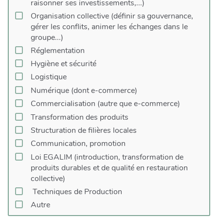
raisonner ses investissements,...)
Communication, promotion
Organisation collective (définir sa gouvernance,
Loi EGALIM (introduction, transformation de
gérer les conflits, animer les échanges dans le
produits durables et de qualité en restauration
groupe...)
collective)
Réglementation
Approche globale
Hygiène et sécurité
Accompagnement d’agriculteur.trice vers la vente
en circuit court
Logistique
Techniques de Production
Numérique (dont e-commerce)
Production agricole
Commercialisation (autre que e-commerce)
Agroécologie
Transformation des produits
Agronomie
Structuration de filières locales
Autre
Communication, promotion
Loi EGALIM (introduction, transformation de
produits durables et de qualité en restauration
collective)
Techniques de Production
Autre