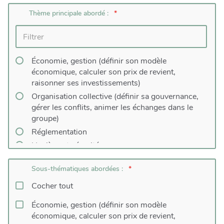
Thème principale abordé :
Économie, gestion (définir son modèle
économique, calculer son prix de revient,
raisonner ses investissements)
Organisation collective (définir sa gouvernance,
gérer les conflits, animer les échanges dans le
groupe)
Réglementation
Hygiène et sécurité
Logistique
Sous-thématiques abordées :
Numérique (dont e-commerce)
Cocher tout
Commercialisation (autre que e-commerce)
Transformation des produits
Économie, gestion (définir son modèle
Structuration des filières locales
économique, calculer son prix de revient,