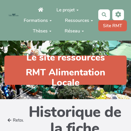
Aller au contenu principal
Le projet
Rechercher
Formations
Ressources
Site RMT
Thèses
Réseau
Le site ressources
RMT Alimentation
Locale
Historique de
Retour
la fiche