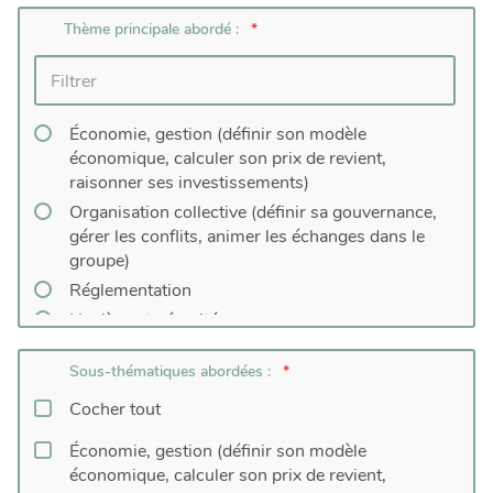
Thème principale abordé :
Économie, gestion (définir son modèle
économique, calculer son prix de revient,
raisonner ses investissements)
Organisation collective (définir sa gouvernance,
gérer les conflits, animer les échanges dans le
groupe)
Réglementation
Hygiène et sécurité
Logistique
Sous-thématiques abordées :
Numérique (dont e-commerce)
Cocher tout
Commercialisation (autre que e-commerce)
Transformation des produits
Économie, gestion (définir son modèle
Structuration des filières locales
économique, calculer son prix de revient,