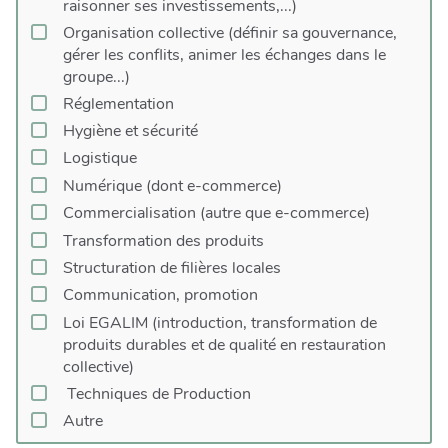
raisonner ses investissements,...)
Communication, promotion
Organisation collective (définir sa gouvernance,
Loi EGALIM (introduction, transformation de
gérer les conflits, animer les échanges dans le
produits durables et de qualité en restauration
groupe...)
collective)
Réglementation
Approche globale
Hygiène et sécurité
Accompagnement d’agriculteur.trice vers la vente
en circuit court
Logistique
Techniques de Production
Numérique (dont e-commerce)
Production agricole
Commercialisation (autre que e-commerce)
Agroécologie
Transformation des produits
Agronomie
Structuration de filières locales
Autre
Communication, promotion
Loi EGALIM (introduction, transformation de
produits durables et de qualité en restauration
collective)
Techniques de Production
Autre