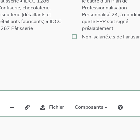
âtisserie • IDCC 1286
le cadre d’un Plan de
onfiserie, chocolaterie,
Professionnalisation
iscuiterie (détaillants et
Personnalisé 24, à condit
étaillants fabricants) • IDCC
que le PPP soit signé
267 Pâtisserie
préalablement
Non-salarié.e.s de l’artisa
Fichier
Composants