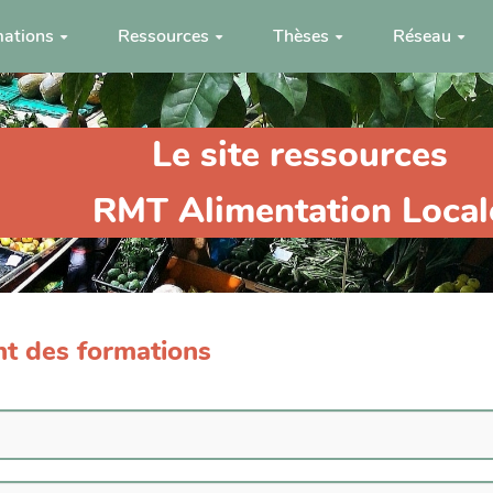
ations
Ressources
Thèses
Réseau
Le site ressources
RMT Alimentation Local
nt des formations