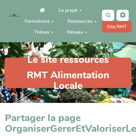
Aller au contenu principal
Le projet
Rechercher
Formations
Ressources
Site RMT
Thèses
Réseau
Le site ressources
RMT Alimentation
Locale
Partager la page
OrganiserGererEtValoriserL