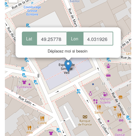
Lat
Lon
Déplacez moi si besoin