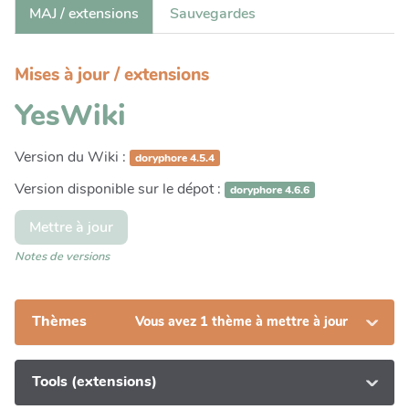
MAJ / extensions
Sauvegardes
Mises à jour / extensions
YesWiki
Version du Wiki :
doryphore 4.5.4
Version disponible sur le dépot :
doryphore 4.6.6
Mettre à jour
Notes de versions
Thèmes
Vous avez 1 thème à mettre à jour
Tools (extensions)