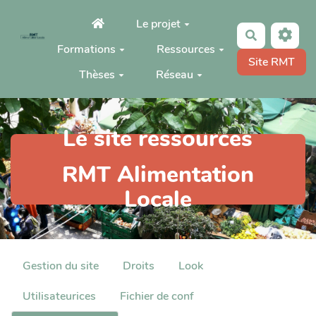
Aller au contenu principal
Le projet
Rechercher
Formations
Ressources
Site RMT
Thèses
Réseau
Le site ressources
RMT Alimentation
Locale
Gestion du site
Droits
Look
Utilisateurices
Fichier de conf