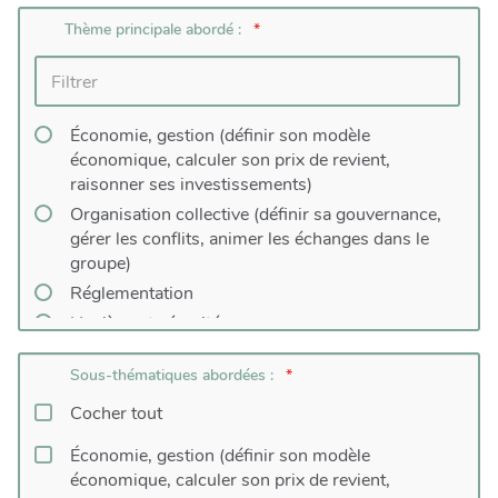
Thème principale abordé :
Économie, gestion (définir son modèle
économique, calculer son prix de revient,
raisonner ses investissements)
Organisation collective (définir sa gouvernance,
gérer les conflits, animer les échanges dans le
groupe)
Réglementation
Hygiène et sécurité
Logistique
Sous-thématiques abordées :
Numérique (dont e-commerce)
Cocher tout
Commercialisation (autre que e-commerce)
Transformation des produits
Économie, gestion (définir son modèle
Structuration des filières locales
économique, calculer son prix de revient,