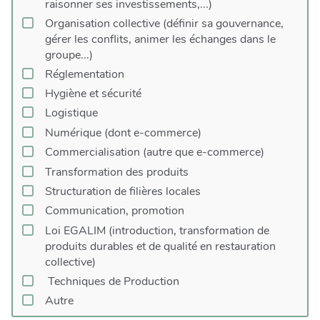
raisonner ses investissements,...)
Communication, promotion
Organisation collective (définir sa gouvernance,
Loi EGALIM (introduction, transformation de
gérer les conflits, animer les échanges dans le
produits durables et de qualité en restauration
groupe...)
collective)
Réglementation
Approche globale
Hygiène et sécurité
Accompagnement d’agriculteur.trice vers la vente
en circuit court
Logistique
Techniques de Production
Numérique (dont e-commerce)
Production agricole
Commercialisation (autre que e-commerce)
Agroécologie
Transformation des produits
Agronomie
Structuration de filières locales
Autre
Communication, promotion
Loi EGALIM (introduction, transformation de
produits durables et de qualité en restauration
collective)
Techniques de Production
Autre