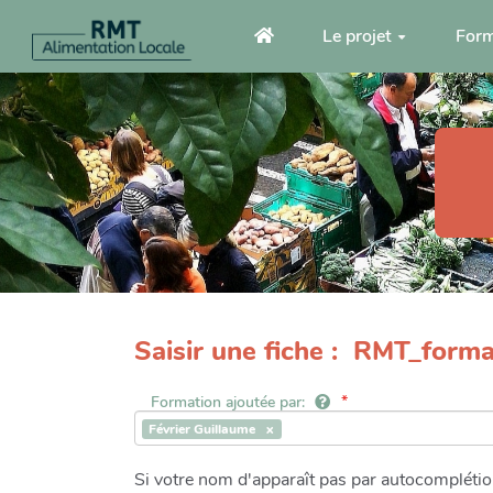
Aller au contenu principal
Le projet
Form
Saisir une fiche : RMT_forma
Formation ajoutée par:
Février Guillaume
Si votre nom d'apparaît pas par autocomplétion 