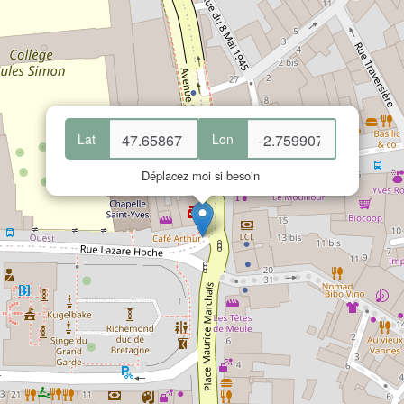
Lat
Lon
Déplacez moi si besoin