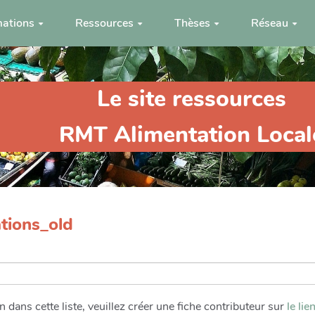
ations
Ressources
Thèses
Réseau
Le site ressources
RMT Alimentation Local
tions_old
dans cette liste, veuillez créer une fiche contributeur sur
le lie