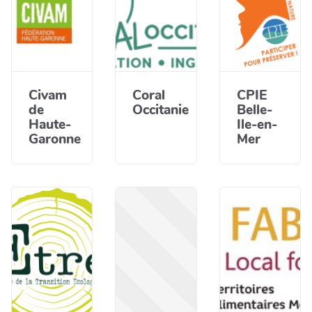
Civam
Coral
CPIE
de
Occitanie
Belle-
Haute-
Ile-en-
Garonne
Mer