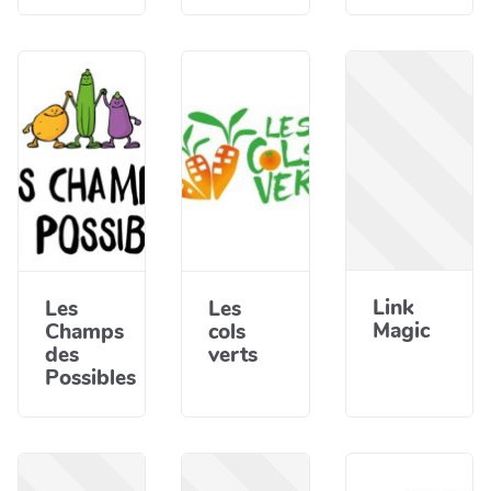
Link
Les
Les
Magic
Champs
cols
des
verts
Possibles