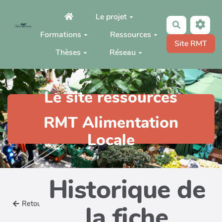
Aller au contenu principal
Le projet
Rechercher
Formations
Ressources
Site RMT
Thèses
Réseau
Le site ressources
RMT Alimentation
Locale
Historique de
Retour
la fiche