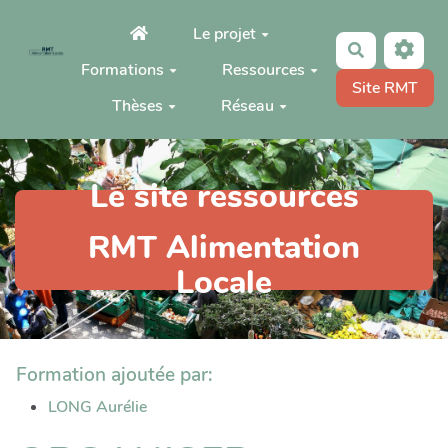
Aller au contenu principal
Le projet
Rechercher
Formations
Ressources
Site RMT
Thèses
Réseau
Le site ressources
RMT Alimentation
Locale
Formation ajoutée par:
LONG Aurélie