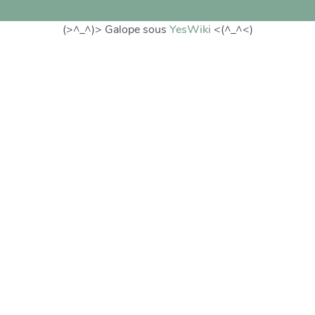
(>^_^)> Galope sous
YesWiki
<(^_^<)