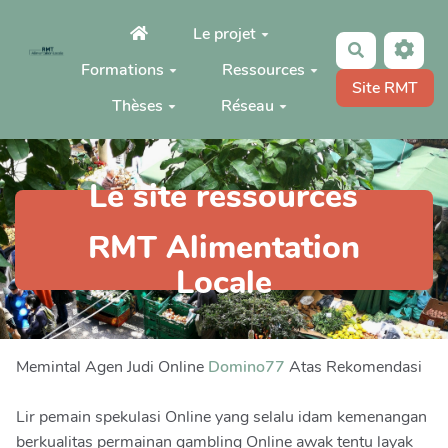
Aller au contenu principal
Le projet
Rechercher
Formations
Ressources
Site RMT
Thèses
Réseau
Le site ressources
RMT Alimentation
Locale
Memintal Agen Judi Online
Domino77
Atas Rekomendasi
Lir pemain spekulasi Online yang selalu idam kemenangan
berkualitas permainan gambling Online awak tentu layak