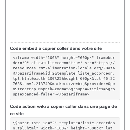
Code embed a copier coller dans votre site
<iframe width="100%" height="600px" framebor
der="0" allowfullscreen="true" src="https://
ressources.rmt-alimentation-locale.org/?Baza
R/bazariframe&id=2&template=liste_accordeon.
tpl.html&width=100%25&height=600px&lat=46.22
763&lon=2.213749&markersize=big&provider=Ope
nStreetMap.Mapnik&zoom=5&groups=&titles=&gro
upsexpanded=false"></bazariframe>
Code action wiki a copier coller dans une page de
ce site
{{bazarliste id="2" template="liste_accordeo
n.tpl.html" width="100%" height="600px" lat