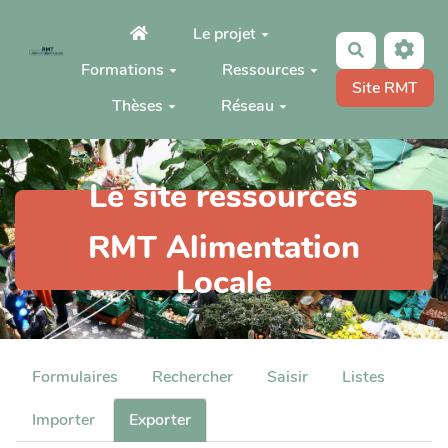
Aller au contenu principal
Le projet
Rechercher
Formations
Ressources
Site RMT
Thèses
Réseau
Le site ressources
RMT Alimentation
Locale
Formulaires
Rechercher
Saisir
Listes
Importer
Exporter