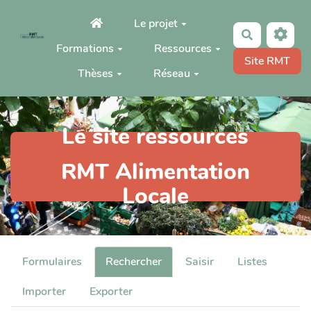
Aller au contenu principal
Le projet
Rechercher
Formations
Ressources
Site RMT
Thèses
Réseau
Le site ressources
RMT Alimentation
Locale
Formulaires
Rechercher
Saisir
Listes
Importer
Exporter