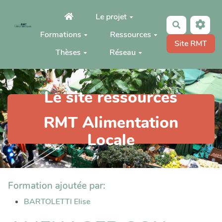
Aller au contenu principal
Le projet
Rechercher
Formations
Ressources
Site RMT
Thèses
Réseau
Le site ressources
RMT Alimentation
Locale
Formation ajoutée par:
BARTOLETTI Elise