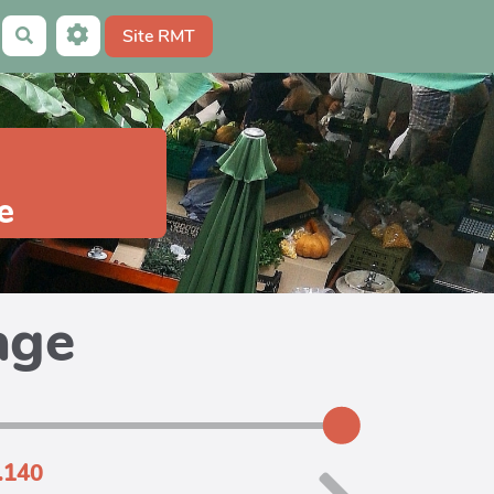
Site RMT
Rechercher
e
age
.140