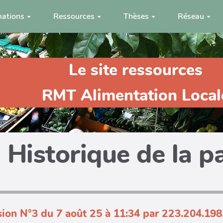
ations
Ressources
Thèses
Réseau
Le site ressources
RMT Alimentation Local
Historique de la p
sion N°3 du 7 août 25 à 11:34 par 223.204.198