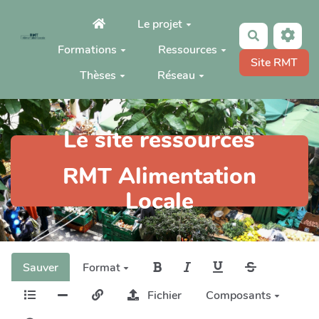
Aller au contenu principal
Le projet
Rechercher
Formations
Ressources
Site RMT
Thèses
Réseau
Le site ressources
RMT Alimentation
Locale
Sauver
Format
Fichier
Composants