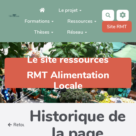
Aller au contenu principal
Le projet
Rechercher
Formations
Ressources
Site RMT
Thèses
Réseau
Le site ressources
RMT Alimentation
Locale
Historique de
Retour
la page