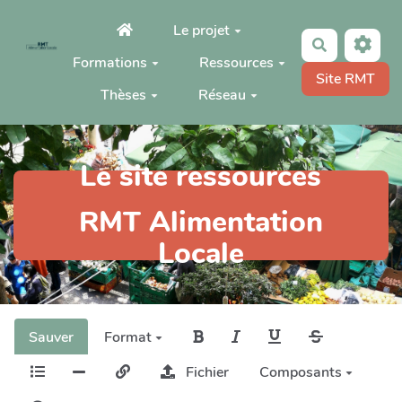
Aller au contenu principal
Le projet
Rechercher
Formations
Ressources
Site RMT
Thèses
Réseau
Le site ressources
RMT Alimentation
Locale
Sauver
Format
Fichier
Composants