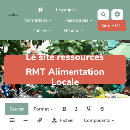
Aller au contenu principal
Le projet
Rechercher
Formations
Ressources
Site RMT
Thèses
Réseau
Le site ressources
RMT Alimentation
Locale
Sauver
Format
Fichier
Composants