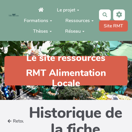
Aller au contenu principal
Le projet
Rechercher
Formations
Ressources
Site RMT
Thèses
Réseau
Le site ressources
RMT Alimentation
Locale
Historique de
Retour
la fiche