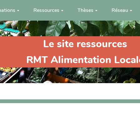
ations
Ressources
Thèses
Réseau
Le site ressources
RMT Alimentation Local