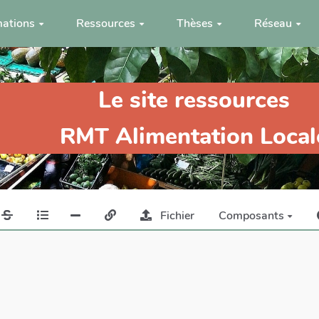
ations
Ressources
Thèses
Réseau
Le site ressources
RMT Alimentation Local
Fichier
Composants