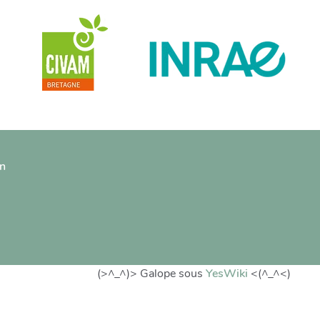
on
(>^_^)> Galope sous
YesWiki
<(^_^<)