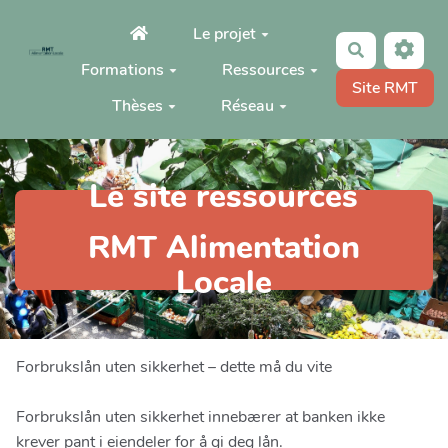
Aller au contenu principal
Le projet
Rechercher
Formations
Ressources
Site RMT
Thèses
Réseau
Le site ressources
RMT Alimentation
Locale
Forbrukslån uten sikkerhet – dette må du vite
Forbrukslån uten sikkerhet innebærer at banken ikke
krever pant i eiendeler for å gi deg lån.