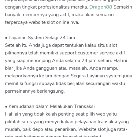
dengan tingkat profesionalitas mereka.
Dragon88
Semakin
banyak membernya yang aktif, maka akan semakin
terpercaya website slot online nya.
• Layanan System Selagi 24 Jam
Setelah itu Anda juga dapat tentukan kalau situs slot
pilihannya telah memiliki support customer service aktif
yang siap menunjang Anda selama 24 jam sehari. Hal ini
biar jika Anda gangguan atau masalah, Anda mampu
melaporkannya ke tim dengan Segera Layanan system juga
memiliki fungsi supaya tidak berjalan kecurangan waktu
permainannya berlangsung.
• Kemudahan dalam Melakukan Transaksi
Hal lain yang tidak kalah penting saat pilih web yaitu
pilihlah situs yang menyediakan pelayanan transaksi yang
mudah, baik depo atau penarikan. Website slot juga rata-