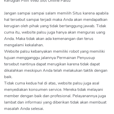
Kerugian Pilih Web Slot Online Palsu
Jangan sampai sampai salam memilih Situs karena apabila
hal tersebut sampai terjadi maka Anda akan mendapatkan
kerugian oleh pihak yang tidak bertanggung jawab. Tidak
cuma itu, website palsu juga hanya akan menguras uang
Anda. Maka tidak akan ada kemenangan dan terus
mengalami kekalahan.
Website palsu kebanyakan memiliki robot yang memiliki
tujuan mengganggu jalannya Permainan Penyusup
tersebut nantinya dapat merugikan karena tidak dapat
dikalahkan meskipun Anda telah melakukan taktik dengan
baik.
Tidak cuma kedua hal di atas, website palsu juga asal
menyediakan konsumen service. Mereka tidak melayani
member dengan baik dan profesional. Pelayanannya juga
lambat dan informasi yang diberikan tidak akan membuat
masalah Anda selesai.