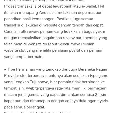
rata erat kaitannya dengan transaksi tersebut.
Proses transaksi slot dapat lewat bank atau e-wallet. Hal
itu akan menopang Anda saat melakukan depo maupun
penarikan hasil kemenangan. Pastikan juga semua
transaksi dilakukan di website dengan tengah dan cepat.
Cara lain utk review pemain yang tidak kalah bagus yakni
dengan menyaksikan bagaimana review para pemain yang
telah main di website tersebut Sebelumnya Pilihlah
website slot yang memiliki penilaian positif dari pemain
yang sempat bermain.
• Tipe Permainan yang Lengkap dan Juga Beraneka Ragam
Provider slot terpercaya tentunya akan sediakan type game
yang Lengkap Tujuannya, biar pemain tidak berpindah ke
tempat lain. Web terpercaya rata-rata memiliki bermacam
macam jenis games yang dapat dimainkan semasa 24 jam
kapanpun dan dimanapun dengan adanya dukungan nyaris
pada semua perangkat.