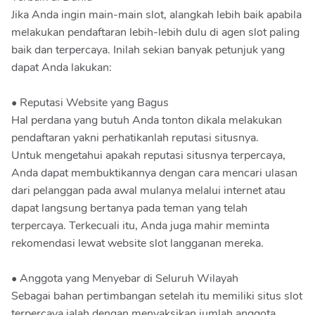
Jika Anda ingin main-main slot, alangkah lebih baik apabila
melakukan pendaftaran lebih-lebih dulu di agen slot paling
baik dan terpercaya. Inilah sekian banyak petunjuk yang
dapat Anda lakukan:
• Reputasi Website yang Bagus
Hal perdana yang butuh Anda tonton dikala melakukan
pendaftaran yakni perhatikanlah reputasi situsnya.
Untuk mengetahui apakah reputasi situsnya terpercaya,
Anda dapat membuktikannya dengan cara mencari ulasan
dari pelanggan pada awal mulanya melalui internet atau
dapat langsung bertanya pada teman yang telah
terpercaya. Terkecuali itu, Anda juga mahir meminta
rekomendasi lewat website slot langganan mereka.
• Anggota yang Menyebar di Seluruh Wilayah
Sebagai bahan pertimbangan setelah itu memiliki situs slot
terpercaya ialah dengan menyaksikan jumlah anggota