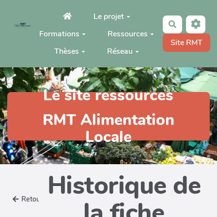
Aller au contenu principal
Le projet
Rechercher
Formations
Ressources
Site RMT
Thèses
Réseau
Le site ressources
RMT Alimentation
Locale
Historique de
Retour
la fiche